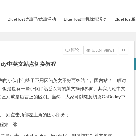
BlueHost优惠码/优惠活动
BlueHost主机优惠活动
BlueHo
评论
6,334 views
addy中英文站点切换教程
站，国内的小伙伴们终于不用因为英文不好而纠结了。国内站长一般访
界面，但是也有一些小伙伴熟悉以前的英文操作界面。其实无论中文
区别就是语言上的区别。当然，大家可以随意切换GoDaddy中
文界面，则点击顶部左上角的图示部分；
United States - English”，即可切换到英文界面。