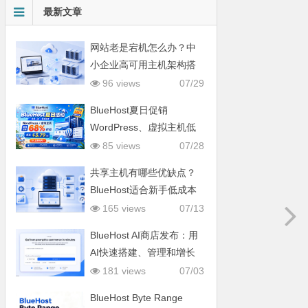
最新文章
网站老是宕机怎么办？中
小企业高可用主机架构搭
建思路
96 views
07/29
BlueHost夏日促销
WordPress、虚拟主机低
至$3.79/月
85 views
07/28
共享主机有哪些优缺点？
BlueHost适合新手低成本
建站
165 views
07/13
BlueHost AI商店发布：用
AI快速搭建、管理和增长
在线商店
181 views
07/03
BlueHost Byte Range