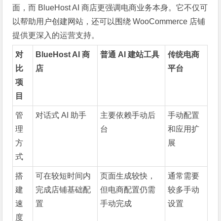
面，而 BlueHost AI 商店更强调电商业务本身。它不仅可
以帮助用户创建网站，还可以围绕 WooCommerce 店铺
提供更深入的运营支持。
对
BlueHost AI 商
普通 AI 建站工具
传统电商
比
店
平台
项
目
管
对话式 AI 助手
主要依赖手动后
手动配置
理
台
和应用扩
方
展
式
搭
可在较短时间内
页面生成较快，
通常需要
建
完成店铺基础配
但电商配置仍需
较多手动
速
置
手动完成
设置
度